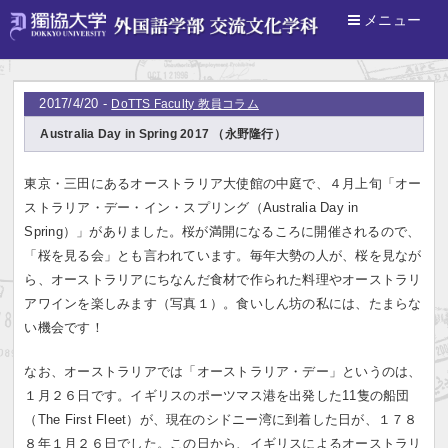
メニュー
ホーム
>
DoTTS Faculty 教員コラム
2017/4/20 -
DoTTS Faculty 教員コラム
Australia Day in Spring 2017 （永野隆行）
東京・三田にあるオーストラリア大使館の中庭で、４月上旬「オー
ストラリア・デー・イン・スプリング（Australia Day in
Spring）」がありました。桜が満開になるころに開催されるので、
「桜を見る会」とも言われています。毎年大勢の人が、桜を見なが
ら、オーストラリアにちなんだ食材で作られた料理やオーストラリ
アワインを楽しみます（写真１）。食いしん坊の私には、たまらな
い機会です！
なお、オーストラリアでは「オーストラリア・デー」というのは、
１月２６日です。イギリスのポーツマス港を出発した11隻の船団
（The First Fleet）が、現在のシドニー湾に到着した日が、１７８
８年１月２６日でした。この日から、イギリスによるオーストラリ