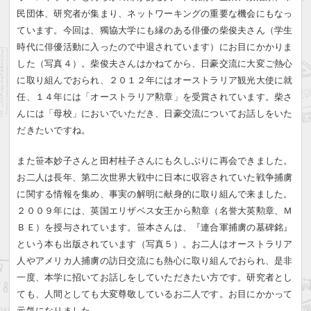
民団体、研究者が集まり、ネットワーキングの重要な機会にもなっ
ています。今回は、獨協大学にも縁のある俳優の柴俊夫さん（学生
時代に俳優活動に入ったので中退されています）にお目にかかりま
した（写真４）。柴俊夫さんはかねてから、日豪交流に大変ご熱心
に取り組んでおられ、２０１２年にはオーストラリア観光大使に就
任、１４年には「オーストラリア勲章」を受賞されています。柴さ
んには「母校」においでいただき、日豪交流についてお話しをいた
だきたいですね。
また笹本妙子さんと田村桂子さんにも久しぶりに再会できました。
お二人は長年、第二次世界大戦中に日本に収容されていた戦争捕虜
に関する情報を集め、事実の解明に献身的に取り組んで来ました。
２００９年には、英国エリザベス女王から勲章（名誉大英勲章、Ｍ
ＢＥ）を授与されています。笹本さんは、『連合軍捕虜の墓碑銘』
という本も出版されています（写真５）。お二人はオーストラリア
人やアメリカ人捕虜の訪日交流にも熱心に取り組んでおられ、是非
一度、本学に招いてお話しをしていただきたい方です。研究者とし
ても、人間としても大変尊敬しているお二人です。お目にかかって
元気になりました。