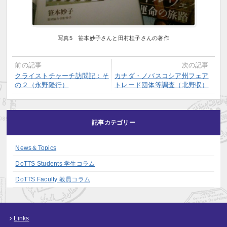
写真5 笹本妙子さんと田村桂子さんの著作
前の記事
次の記事
クライストチャーチ訪問記：そ
カナダ・ノバスコシア州フェア
の２（永野隆行）
トレード団体等調査（北野収）
記事カテゴリー
News＆Topics
DoTTS Students 学生コラム
DoTTS Faculty 教員コラム
Links