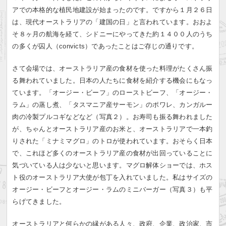
アでの本格的な植民地建設が始まったのです。ですから１月２６日
は、現代オーストラリアの「建国の日」と言われています。おおよ
そ８ヶ月の航海を経て、シドニーにやってきた約１４００人のうち
の多くが囚人（convicts）であったことはご存じの通りです。
さて会場では、オーストラリア産の食材を使った料理がたくさん振
る舞われていました。日本の人たちに食材を紹介する機会にもなっ
ています。「オージー・ビーフ」のローストビーフ、「オージー・
ラム」の蒸し煮、「タスマニア産サーモン」のポワレ、カンガルー
肉の冷製プルコギなどなど（写真２）。お寿司も振る舞われました
が、ちゃんとオーストラリア産のお米と、オーストラリアで一本釣
りされた「ミナミマグロ」のトロが使われています。おそらく日本
で、これほど多くのオーストラリア産の食材が出回っていることに
気づいている人は少ないと思います。マグロ解体ショーでは、ホス
ト役のオーストラリア大使が包丁を入れていました。私はサイズの
オージー・ビーフとオージー・ラムのミニバーガー（写真３）も平
らげてきました。
オーストラリアと何らかの縁がある人々、政府、企業、政治家、市