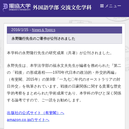
メニュー
ホーム
>
News＆Topics
2016/1/15 -
News＆Topics
永野隆行先生のご著作が公刊されました
本学科の永野隆行先生の研究成果（共著）が公刊されました。
永野先生は、本学法学部の福永文夫先生が編者を務められた『第二
の「戦後」の形成過程――
1970
年代日本の政治的・外交的再編』
（有斐閣、
2015
年）の第
9
章「一九七〇年代のオーストラリアの対
日外交」を執筆されています。戦後の日豪関係に関する貴重な歴史
学的考察をまとめられた学術成果であり、本学科の学びと深く関係
する論考ですので、ご一読をお勧めします。
出版社の公式サイト（有斐閣）へ
amazon.co.jpのサイトへ