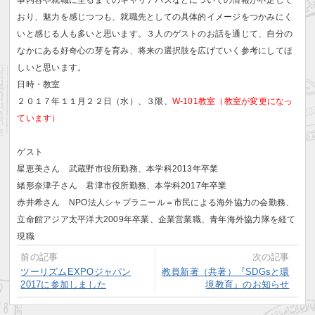
事内容や就職に至るまでのキャリアパスなどについての情報が不足して
おり、魅力を感じつつも、就職先としての具体的イメージをつかみにく
いと感じる人も多いと思います。３人のゲストのお話を通じて、自分の
なかにある好奇心の芽を育み、将来の選択肢を広げていく参考にしてほ
しいと思います。
日時・教室
２０１７年１１月２２日（水）、３限、
W-101教室（教室が変更になっ
ています）
ゲスト
星恵美さん 武蔵野市役所勤務、本学科2013年卒業
緒形奈津子さん 君津市役所勤務、本学科2017年卒業
赤井希さん NPO法人シャプラニール＝市民による海外協力の会勤務、
立命館アジア太平洋大2009年卒業、企業営業職、青年海外協力隊を経て
現職
前の記事
次の記事
ツーリズムEXPOジャパン
教員新著（共著）『SDGsと環
2017に参加しました
境教育』のお知らせ