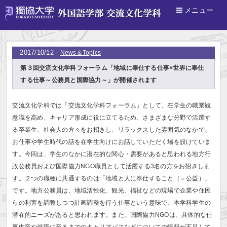
メニュー
ホーム
>
News＆Topics
2017/10/12 -
News＆Topics
第３回交流文化学科フォーラム「地域に奉仕する仕事×世界に奉仕
する仕事～公務員と国際協力～」が開催されます
交流文化学科では「交流文化学科フォーラム」として、在学生の職業観
意識を高め、キャリア形成に役に立てるため、さまざまな分野で活躍す
る卒業生、社会人の方々をお招きし、リラックスした雰囲気のなかで、
お仕事や学生時代の話を在学生向けにお話していただく場を設けていま
す。今回は、学生のなかに潜在的な関心・需要があると思われる地方行
政公務員および国際協力NGO職員として活躍する3名の方をお招きしま
す。２つの職種に共通するのは「地域と人に奉仕すること（＝公益）」
です。地方公務員は、地域活性化、観光、福祉などの現場で企業や住民
らの利害を調整しつつ計画調整を行う仕事という意味で、本学科学生の
潜在的ニーズがあると思われます。また、国際協力NGOは、具体的な仕