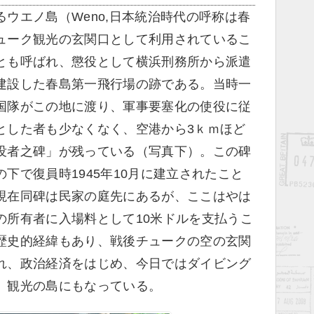
ウエノ島（Weno,日本統治時代の呼称は春
ューク観光の玄関口として利用されているこ
とも呼ばれ、懲役として横浜刑務所から派遣
建設した春島第一飛行場の跡である。当時一
国隊がこの地に渡り、軍事要塞化の使役に従
とした者も少なくなく、空港から3ｋｍほど
没者之碑」が残っている（写真下）。この碑
下で復員時1945年10月に建立されたこと
現在同碑は民家の庭先にあるが、ここはやは
の所有者に入場料として10米ドルを支払うこ
歴史的経緯もあり、戦後チュークの空の玄関
れ、政治経済をはじめ、今日ではダイビング
、観光の島にもなっている。