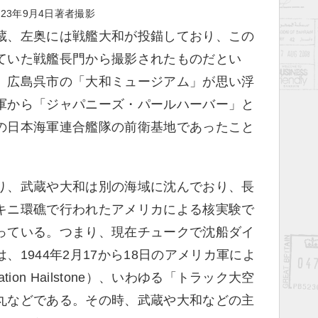
023年9月4日著者撮影
蔵、左奥には戦艦大和が投錨しており、この
ていた戦艦長門から撮影されたものだとい
、広島呉市の「大和ミュージアム」が思い浮
軍から「ジャパニーズ・パールハーバー」と
の日本海軍連合艦隊の前衛基地であったこと
り、武蔵や大和は別の海域に沈んでおり、長
キニ環礁で行われたアメリカによる核実験で
っている。つまり、現在チュークで沈船ダイ
1944年2月17から18日のアメリカ軍によ
ion Hailstone）、いわゆる「トラック大空
丸などである。その時、武蔵や大和などの主