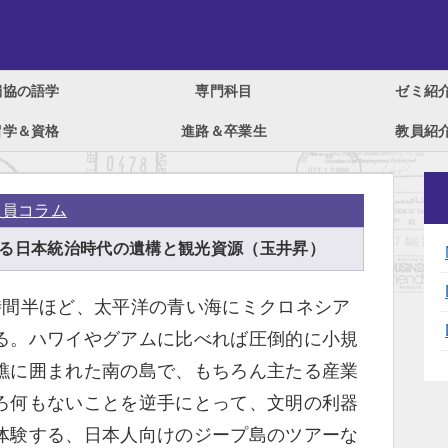
獨協の語学
専門科目
ゼミ紹
留学＆資格
進路＆卒業生
教員紹
ホーム
>
DoTTS Faculty 教員コラム
y 教員コラム
る日本統治時代の遺構と観光資源（玉井昇）
時間半ほど、太平洋の青い海にミクロネシア
る。ハワイやグアムに比べれば圧倒的に小規
礁に囲まれた南の島で、もちろん主たる産業
ろ何もないことを逆手にとって、文明の利器
体験する、日本人向けのジープ島のツアーな