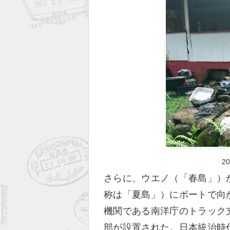
2
さらに、ウエノ（「春島」）から
称は「夏島」）にボートで向
機関である南洋庁のトラック
部が設置された。日本統治時