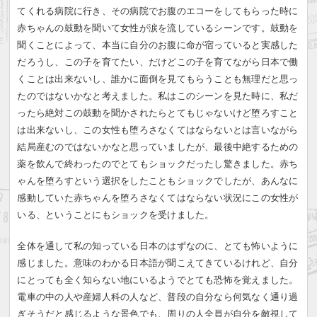
てくれる病院に行き、その病院でお腹のエコーをしてもらった時に
赤ちゃんの鼓動を聞いて女性が涙を流しているシーンです。鼓動を
聞くことによって、本当に自分のお腹に命が宿っていると実感した
だろうし、この子を育てたい、だけどこの子を育てながら日本で働
くことは出来ないし、誰かに面倒を見てもらうことも無理だと思っ
たのではないかなと考えました。私はこのシーンを見た時に、私だ
ったら絶対この鼓動を聞かされたらとてもじゃないけど堕ろすこと
は出来ないし、この女性も堕ろさなくてはならないとは言いながら
結局産むのではないかなと思っていましたが、最後中絶するための
薬を飲んで終わったのでとてもショックだったし驚きました。赤ち
ゃんを堕ろすという選択をしたこともショックでしたが、あんなに
感動していた赤ちゃんを堕ろさなくてはならない状況にこの女性が
いる、ということにもショックを受けました。
全体を通して私の知っている日本のはずなのに、とても怖いように
感じました。意味のわかる日本語が聞こえてきているけれど、自分
にとっても全く知らない地にいるようでとても恐怖を覚えました。
電車の中の人や産婦人科の人など、普段の自分なら何気なく通り過
ぎそうだと感じるような景色でも、周りの人全員が自分を敵視して