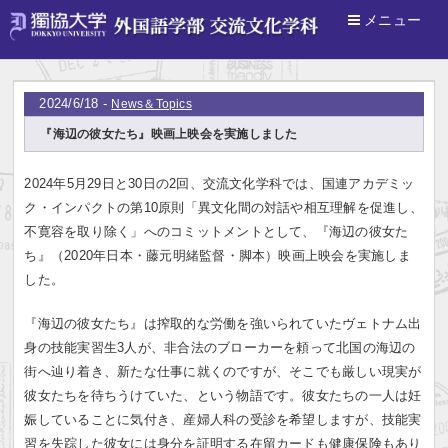
メニュー
ホーム
>
News＆Topics
2024/6/18 -
News＆Topics
『海辺の彼女たち』映画上映会を実施しました
2024年5月29日と30日の2回、交流文化学科では、国連アカデミッ
ク・インパクトの第10原則「異文化間の対話や相互理解を促進し、
不寛容を取り除く」へのコミットメントとして、『海辺の彼女た
ち』（2020年日本・藤元明緒監督・脚本）映画上映会を実施しま
した。
『海辺の彼女たち』は搾取的な労働を強いられていたヴェトナム出
身の技能実習生3人が、非合法のブローカーを頼って北国の海辺の
街へ辿り着き、新たな仕事に就くのですが、そこでも厳しい現実が
彼女たちを待ちうけていた、という物語です。彼女たちの一人は妊
娠していることに気付き、産婦人科の受診を希望しますが、技能実
習を失踪した彼女には身分を証明する在留カードも健康保険もあり