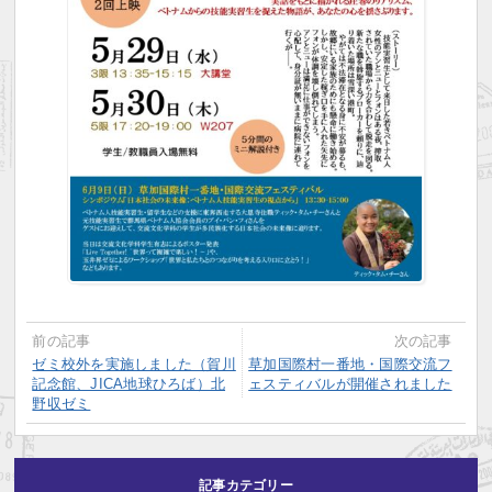
前の記事
次の記事
ゼミ校外を実施しました（賀川
草加国際村一番地・国際交流フ
記念館、JICA地球ひろば）北
ェスティバルが開催されました
野収ゼミ
記事カテゴリー