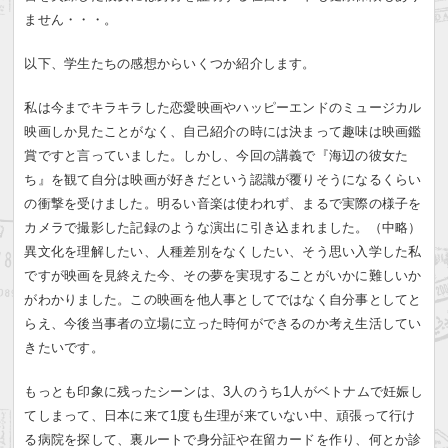
ません・・・。
以下、学生たちの感想からいくつか紹介します。
私は今までキラキラした恋愛映画やハッピーエンドのミュージカル
映画しか見たことがなく、自己紹介の時には決まって趣味は映画鑑
賞ですと言っていました。しかし、今回の講義で『海辺の彼女た
ち』を観て自分は映画が好きだという認識が覆りそうになるくらい
の衝撃を受けました。明るい音楽は使われず、まるで実際の様子を
カメラで撮影した記録のような演出に引き込まれました。（中略）
異文化を理解したい、人種差別をなくしたい、そう思い入学した私
ですが映画を見終えた今、その夢を実現することがいかに難しいか
がわかりました。この映画を他人事としてではなく自分事としてと
らえ、今後当事者の立場に立った時何ができるのか考え生活してい
きたいです。
もっとも印象に残ったシーンは、3人のうち1人がベトナムで妊娠し
てしまって、日本に来て1度も生理が来ていない中、頑張って行け
る病院を探して、裏ルートで身分証や在留カードを作り、何とか診