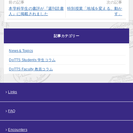
前の記事
次の記事
本学科学生の書評が『週刊読書
特別授業「地域を変える、動か
人』に掲載されました
す」
記事カテゴリー
News＆Topics
DoTTS Students 学生コラム
DoTTS Faculty 教員コラム
Links
FAQ
Encounters