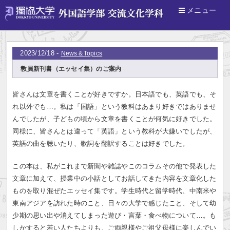
メニュー
ホーム
>
News＆Topics
2023/12/18 -
News＆Topics
教員新刊書（エッセイ集）のご案内
皆さんは文章を書くことが好きですか。日本語でも、英語でも、そ
れ以外でも…。私は「国語」という教科はあまり好きではありませ
んでしたが、子どもの頃から文章を書くことが何気に好きでした。
同様に、皆さんとは違って「英語」という教科が大嫌いでしたが、
英語の曲を聴いたり、歌詞を翻訳することは好きでした。
この本は、私がこれまで新聞や雑誌やこのコラムその他で発表した
文章に加えて、授業中の小話としてお話してきた内容を文章化した
ものを取り混ぜたエッセイ集です。学生時代と留学時代、中南米や
東南アジアを訪れた時のこと、日々の大学で感じたこと、そして幼
少期の思い出や消えてしまった遊び・言葉・食べ物について…。も
しかすると若い人たちよりも、ご両親様やご祖父母様に楽しんでい