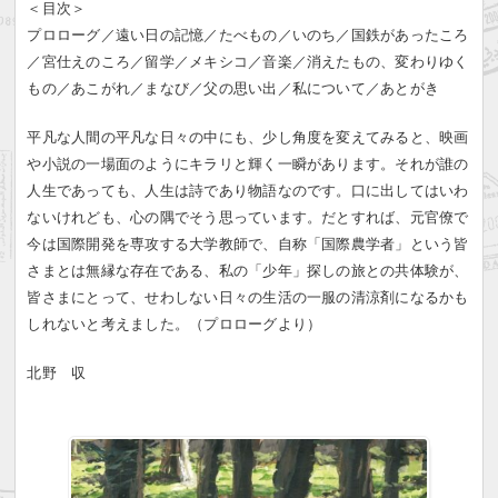
＜目次＞
プロローグ／遠い日の記憶／たべもの／いのち／国鉄があったころ
／宮仕えのころ／留学／メキシコ／音楽／消えたもの、変わりゆく
もの／あこがれ／まなび／父の思い出／私について／あとがき
平凡な人間の平凡な日々の中にも、少し角度を変えてみると、映画
や小説の一場面のようにキラリと輝く一瞬があります。それが誰の
人生であっても、人生は詩であり物語なのです。口に出してはいわ
ないけれども、心の隅でそう思っています。だとすれば、元官僚で
今は国際開発を専攻する大学教師で、自称「国際農学者」という皆
さまとは無縁な存在である、私の「少年」探しの旅との共体験が、
皆さまにとって、せわしない日々の生活の一服の清涼剤になるかも
しれないと考えました。（プロローグより）
北野 収