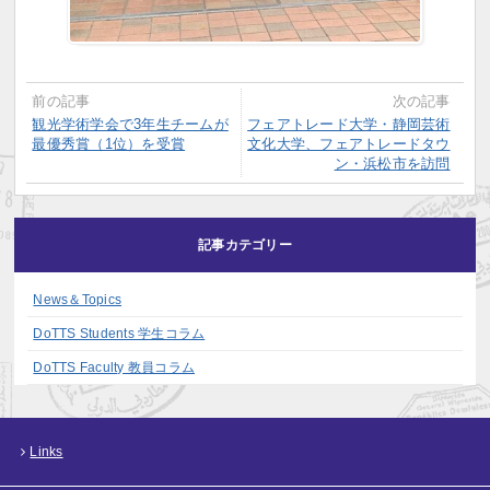
前の記事
次の記事
観光学術学会で3年生チームが
フェアトレード大学・静岡芸術
最優秀賞（1位）を受賞
文化大学、フェアトレードタウ
ン・浜松市を訪問
記事カテゴリー
News＆Topics
DoTTS Students 学生コラム
DoTTS Faculty 教員コラム
Links