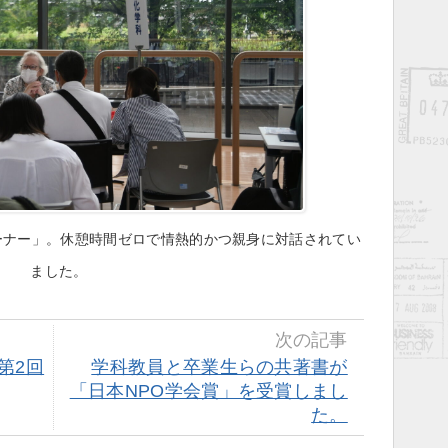
コーナー」。休憩時間ゼロで情熱的かつ親身に対話されてい
ました。
次の記事
第2回
学科教員と卒業生らの共著書が
「日本NPO学会賞」を受賞しまし
た。