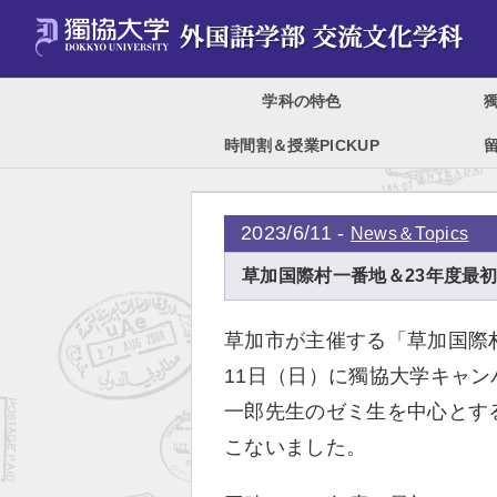
学科の特色
時間割＆授業PICKUP
2023/6/11 -
News＆Topics
草加国際村一番地＆23年度最初
草加市が主催する「草加国際
11日（日）に獨協大学キャ
一郎先生のゼミ生を中心とす
こないました。