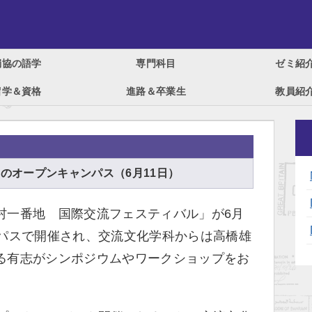
獨協の語学
専門科目
ゼミ紹
留学＆資格
進路＆卒業生
教員紹
ホーム
>
News＆Topics
のオープンキャンパス（6月11日）
村一番地 国際交流フェスティバル」が6月
ンパスで開催され、交流文化学科からは高橋雄
る有志がシンポジウムやワークショップをお