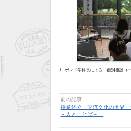
L. ボンド学科長による「個別相談
前の記事
授業紹介「交流文化の世界 
－人とことば－」