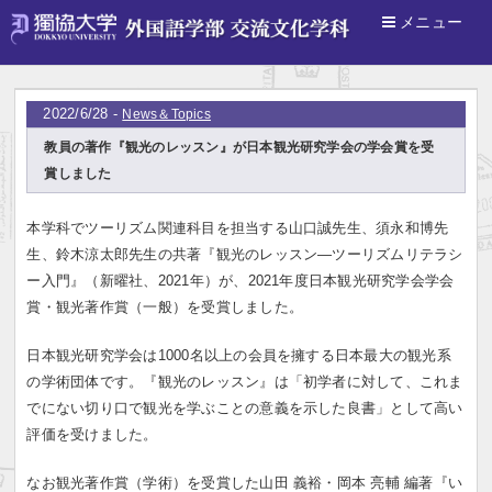
メニュー
ホーム
>
News＆Topics
2022/6/28 -
News＆Topics
教員の著作『観光のレッスン』が日本観光研究学会の学会賞を受
賞しました
本学科でツーリズム関連科目を担当する山口誠先生、須永和博先
生、鈴木涼太郎先生の共著『観光のレッスン―ツーリズムリテラシ
ー入門』（新曜社、2021年）が、2021年度日本観光研究学会学会
賞・観光著作賞（一般）を受賞しました。
日本観光研究学会は1000名以上の会員を擁する日本最大の観光系
の学術団体です。『観光のレッスン』は「初学者に対して、これま
でにない切り口で観光を学ぶことの意義を示した良書」として高い
評価を受けました。
なお観光著作賞（学術）を受賞した山田 義裕・岡本 亮輔 編著『い