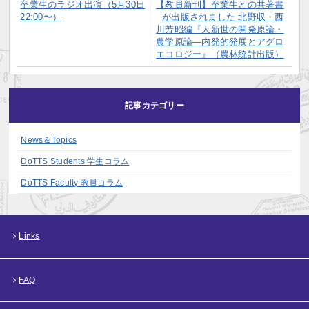
卒業生のラジオ出演（5月30日
【教員新刊】卒業生との共著書
22:00〜）
が出版されました 北野収・西
川芳昭編『人新世の開発原論・
農学原論―内発的発展とアグロ
エコロジー』（農林統計出版）
記事カテゴリー
News＆Topics
DoTTS Students 学生コラム
DoTTS Faculty 教員コラム
Links
FAQ