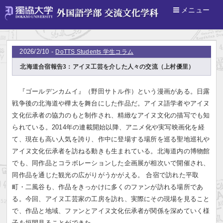
メニュー
ホーム
>
DoTTS Students 学生コラム
2026/2/10 -
DoTTS Students 学生コラム
北海道合宿報告3：アイヌ工芸を介した人々の交流（上村優里）
『ゴールデンカムイ』（野田サトル作）という漫画がある。日露
戦争後の北海道や樺太を舞台にした作品だ。アイヌ語学者やアイヌ
文化伝承者の協力のもと制作され、精緻なアイヌ文化の描写でも知
られている。2014年の連載開始以降、アニメ化や実写映画化を経
て、現在も高い人気を誇り、作中に登場する場所を巡る聖地巡礼や
アイヌ文化伝承者を訪ねる動きも生まれている。北海道内の博物館
でも、同作品とコラボレーションした企画展が相次いで開催され、
同作品を通じた観光の広がりがうかがえる。 合宿で訪れた平取
町・二風谷も、作品をきっかけに多くのファンが訪れる場所であ
る。今回、アイヌ工芸家の工房を訪れ、実際にその現場を見ること
で、作品と地域、ファンとアイヌ文化伝承者が関係を深めていく様
子を垣間見ることができた。