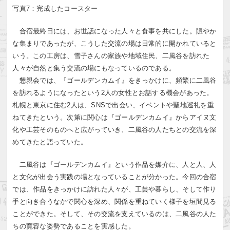
写真7：完成したコースター
合宿最終日には、お世話になった人々と食事を共にした。賑やか
な集まりであったが、こうした交流の場は日常的に開かれていると
いう。この工房は、雪子さんの家族や地域住民、二風谷を訪れた
人々が自然と集う交流の場にもなっているのである。
懇親会では、『ゴールデンカムイ』をきっかけに、頻繁に二風谷
を訪れるようになったという2人の女性とお話する機会があった。
札幌と東京に住む2人は、SNSで出会い、イベントや聖地巡礼を重
ねてきたという。次第に関心は『ゴールデンカムイ』からアイヌ文
化や工芸そのものへと広がっていき、二風谷の人たちとの交流を深
めてきたと語っていた。
二風谷は『ゴールデンカムイ』という作品を媒介に、人と人、人
と文化が出会う実践の場となっていることが分かった。今回の合宿
では、作品をきっかけに訪れた人々が、工芸や暮らし、そして作り
手と向き合うなかで関心を深め、関係を重ねていく様子を垣間見る
ことができた。そして、その交流を支えているのは、二風谷の人た
ちの寛容な姿勢であることを実感した。