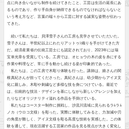
点に向き合いながら制作を続けてきたこと、工芸は生活の延長にあ
るものであり、作り手自身が納得できるものでなければならないと
いう考え方など、言葉の端々から工芸に対する誠実な姿勢が伝わっ
てきた。
続いて私たちは、貝澤雪子さんの工房も見学させていただいた。
雪子さんは、半世紀以上にわたりアットゥｼ織りを手がけてきた方
だ。経済産業省の伝統工芸士にも認定されており、2023年には瑞
宝単光章を受賞している。工房では、オヒョウの木の皮を糸にする
作業や料理など、常に手を動かし続ける姿が印象的であった。
私たちは、この工房で木彫り体験も行った。講師は、娘さんの関
根真紀さんが担ってくださった。真紀さんは、幼少期からアイヌ文
化に親しみ、木彫や刺繍など多様な技を身につけている。最近で
は、伝統的な技法・デザインを基にしながら新しいアレンジを加え
たりなどオリジナリティ溢れる作品を手掛けている。
私たちはコースター制作に挑戦し、沙流川流域に見られるラﾑラﾑ
ノカ（ウロコ文様）を彫った。実際に体験してみると、力加減や刃
の角度が難しく、アイヌ文様を彫る高度な技術を実感した。この体
験を通して、現在活躍する工芸家の作品を見る視点が大きく変化し