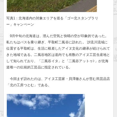
写真1：北海道内の対象エリアを巡る「ゴー北スタンプラリ
ー」キャンペーン
9月中旬の北海道は、澄んだ空気と快晴の空が印象的であった。
私たちはバスを乗り継ぎ、平取町二風谷に訪れた。 沙流川流域に
位置する平取町は、生活に根差したアイヌ文化の継承が続けられて
きた地域である。二風谷地区は道内でも有数のアイヌ工芸生産地と
して知られており、「二風谷イタ」と「二風谷アットゥｼ」が北海
道唯一の伝統的工芸品に指定されている。
今回まず訪れたのは、アイヌ工芸家・貝澤徹さんが営む民芸品店
「北の工房つとむ」である。