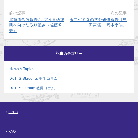
前の記事
次の記事
北海道合宿報告2：アイヌ語復
玉井ゼミ春の学外研修報告（島
興へ向けた取り組み（佐藤希
田茉優 、岡本李映）
美）
記事カテゴリー
News＆Topics
DoTTS Students 学生コラム
DoTTS Faculty 教員コラム
Links
FAQ